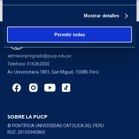
Ciencia Política y Gobierno
Facultad de Ciencias Sociales
Mostrar detalles
Permitir todas
Comunicación Audiovisual
Facultad de Ciencias y Artes de la
Comunicación
admisionpregrado@pucp.edu.pe
Teléfono: 016262000
Av. Universitaria 1801, San Miguel, 15088, Perú
Comunicación para el Desarrollo
Facultad de Ciencias y Artes de la
Comunicación
Contabilidad
SOBRE LA PUCP
Facultad de Ciencias Contables
© PONTIFICIA UNIVERSIDAD CATOLICA DEL PERU
RUC: 20155945860