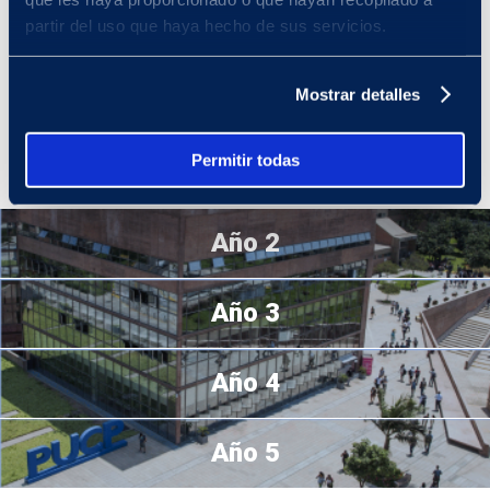
En tu primer año de Estudios Generales Ciencias
, podrás
partir del uso que haya hecho de sus servicios.
adaptarte a la vida universitaria fortaleciendo tu formación básica
general, tanto en el aspecto humano como científico, y tu
competencia de comunicación eficaz. Asimismo, podrás
Mostrar detalles
desenvolverte con responsabilidad e iniciativa en tu aprendizaje al
organizar tu tiempo, planificar tus actividades y emplear métodos
de estudios efectivos en función de tus objetivos y metas
Permitir todas
académicas, contando con la guía de tus docentes.
Año 2
Año 3
Año 4
Año 5