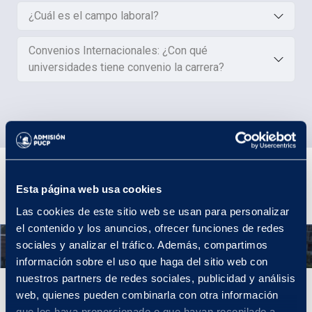
¿Cuál es el campo laboral?
Convenios Internacionales: ¿Con qué
universidades tiene convenio la carrera?
Plan de Estudios
Esta página web usa cookies
Las cookies de este sitio web se usan para personalizar
el contenido y los anuncios, ofrecer funciones de redes
Año 1
sociales y analizar el tráfico. Además, compartimos
información sobre el uso que haga del sitio web con
nuestros partners de redes sociales, publicidad y análisis
Año 1
web, quienes pueden combinarla con otra información
que les haya proporcionado o que hayan recopilado a