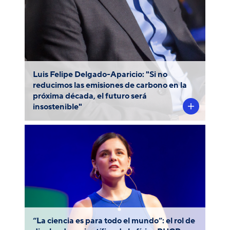
una energía limpia para la humanidad.
Luis Felipe Delgado-Aparicio: "Si no
reducimos las emisiones de carbono en la
próxima década, el futuro será
insostenible"
Desde que tuvo uso de razón, la Dra. Carla
Arce-Tord (más conocida como
) quiso saber más sobre las
AstroCarla
estrellas y el universo. Sin embargo, no
encontraba información que la orientara a
seguir su vocación ni se identificaba con
los científicos que veía, en su mayoría
“La ciencia es para todo el mundo”: el rol de
señores y hombres.