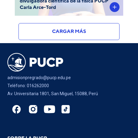
divulgadora científica de la física PUCP
Carla Arce-Tord
CARGAR MÁS
admisionpregrado@pucp.edu.pe
Teléfono: 016262000
Av. Universitaria 1801, San Miguel, 15088, Perú