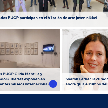
dos PUCP participan en el VI salón de arte joven nikkei
Las obras de Fernando
Tras diez años en 
Gutiérrez “Huanchaco” y
Curaduría contem
lda Mantilla se exhiben en
el Museo de Arte
as actuales exposiciones
(MALI), Sharon L
del Museo Reina Sofía de
elegida director
as PUCP Gilda Mantilla y
drid y el MoMA de Nueva
institució
do Gutiérrez exponen en
Sharon Lerner, la curad
York, respectivamente.
antes museos internacionales
ahora guía el rumbo de
Conoce aquí sobre sus
trabajos y de qué manera
studiar en la PUCP influyó