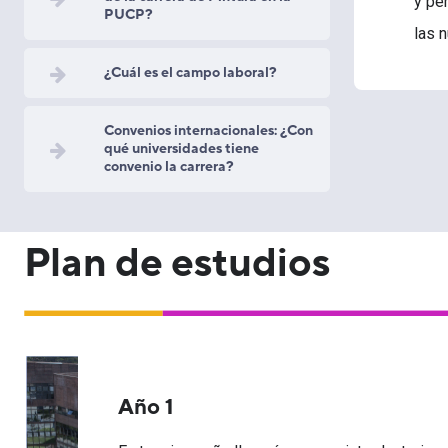
y pe
PUCP?
las 
¿Cuál es el campo laboral?
Convenios internacionales: ¿Con
qué universidades tiene
convenio la carrera?
Plan de estudios
Año 1