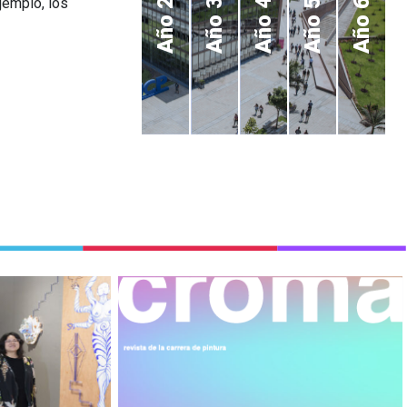
jemplo, los
Año 2
Año 3
Año 4
Año 5
Año 6
uero, Sofía
Este es un espacio de
obre el
publicación disponible para
tradición.
artistas, investigadores por
los medios del arte y