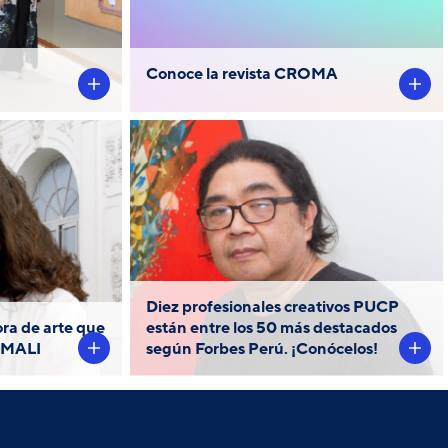
estudiantes de disciplinas
artísticas.
Conoce la revista CROMA
el área de
Conoce a Eduardo Tokeshi:
poránea en
egresado de Pintura PUCP y
 de Lima
magíster en Escritura
erner fue
Creativa por la Escuela de
a de esa
Posgrado.
Diez profesionales creativos PUCP
n.
ora de arte que
están entre los 50 más destacados
l MALI
según Forbes Perú. ¡Conócelos!