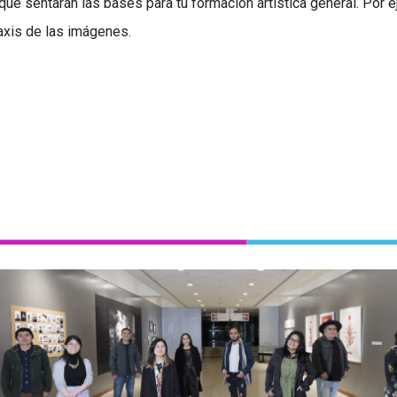
 que sentarán las bases para tu formación artística general. Por e
axis de las imágenes.
emi Yagui Kaqui, Carlos Ladines Ijiri, Valeria Kohatsu Salg
Nakasone Arakaki y Narumi Ogusuku Higa reflexionan s
uerpo, la hibridación cultural, la identidad, la memoria y la 