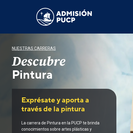
Pasar
al
contenido
principal
NUESTRAS CARRERAS
Descubre
Pintura
Exprésate y aporta a
través de la pintura
La carrera de Pintura en la PUCP te brinda
conocimientos sobre artes plásticas y