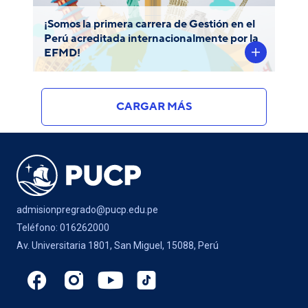
Programas de la EFMD, por un periodo de
tres años.
¡Somos la primera carrera de Gestión en el
Perú acreditada internacionalmente por la
EFMD!
CARGAR MÁS
admisionpregrado@pucp.edu.pe
Teléfono: 016262000
Av. Universitaria 1801, San Miguel, 15088, Perú