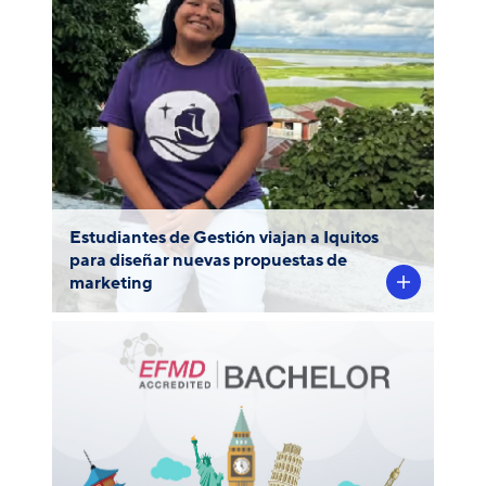
al 18 de mayo como parte de un proyecto
de innovación y vinculación con el entorno
para el curso Plan de Marketing, dictado
por Rosa Guimaray.
Estudiantes de Gestión viajan a Iquitos
para diseñar nuevas propuestas de
marketing
La carrera de Gestión de la PUCP ha sido
acreditada internacionalmente por la
European Foundation for Management
el 3 de diciembre de
(EFMD)
Development
2024, durante el Comité de Acreditación de