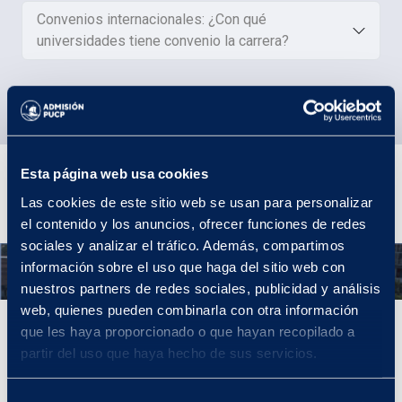
Convenios internacionales: ¿Con qué
universidades tiene convenio la carrera?
Plan de estudios
Esta página web usa cookies
Las cookies de este sitio web se usan para personalizar
el contenido y los anuncios, ofrecer funciones de redes
sociales y analizar el tráfico. Además, compartimos
Año 1
información sobre el uso que haga del sitio web con
nuestros partners de redes sociales, publicidad y análisis
web, quienes pueden combinarla con otra información
Año 1
que les haya proporcionado o que hayan recopilado a
partir del uso que haya hecho de sus servicios.
En tu primer año llevarás cursos introductorios que sentarán las
bases para tu formación artística general. Por ejemplo, sobre
procesos artísticos y dibujo.