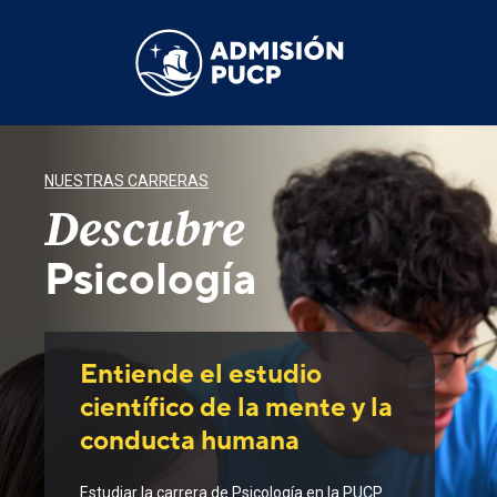
Pasar
al
contenido
principal
NUESTRAS CARRERAS
Descubre
Psicología
Entiende el estudio
científico de la mente y la
conducta humana
Estudiar la carrera de Psicología en la PUCP