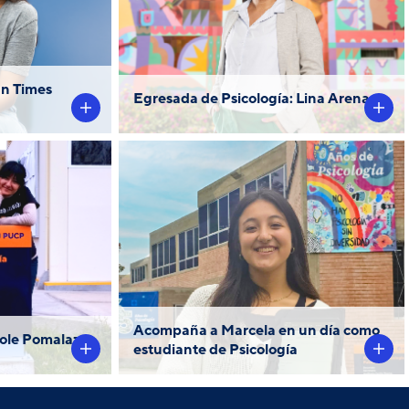
 Ciencias
experiencia universitaria en
9 áreas en
la PUCP.
dores de
os de la
ún Times
Egresada de Psicología: Lina Arenas
estudiante
Explora junto a Marcela una
UCP, nos
semana en la carrera de
ca 18 fue
Psicología PUCP y conoce
an carrera
cómo comprender los
al
procesos mentales,
funciones cerebrales y
Acompaña a Marcela en un día como
cole Pomalaza
conducta humana.
estudiante de Psicología