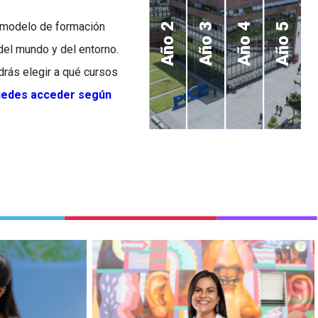
ro modelo de formación
Año 2
Año 3
Año 4
Año 5
del mundo y del entorno.
odrás elegir a qué cursos
puedes acceder según
nida, y
Conoce la historia de la
equisitos
egresada Lina Arenas y su