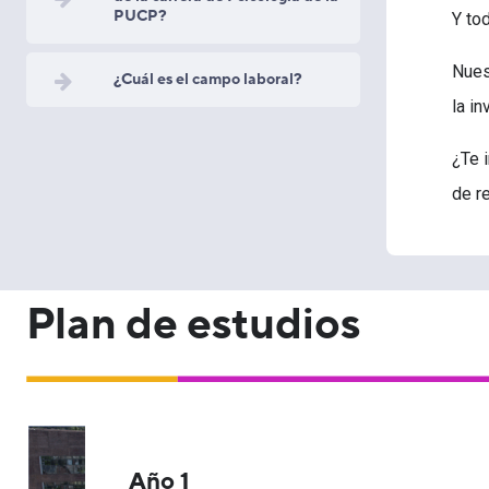
PUCP?
Y to
Nues
¿Cuál es el campo laboral?
la i
¿Te 
de r
Plan de estudios
Año 1