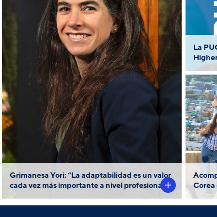
Grimanesa Yori es egresada de
p
Psicología de nuestra Universidad y
Fí
de Labentana,
head
actualmente es
el laboratorio de innovación de
La PUC
Intercorp Financial Services (IFS).
Highe
Desde allí, viene liderando la
creación de una serie de iniciativas
orientadas a mejorar la calidad de
vida de más peruanos a través del
f
diseño de servicios financieros.
Conozcamos qué hay detrás de esta
p
líder PUCP que transforma.
Grimanesa Yori: “La adaptabilidad es un valor
Acompa
cada vez más importante a nivel profesional”
Corea 