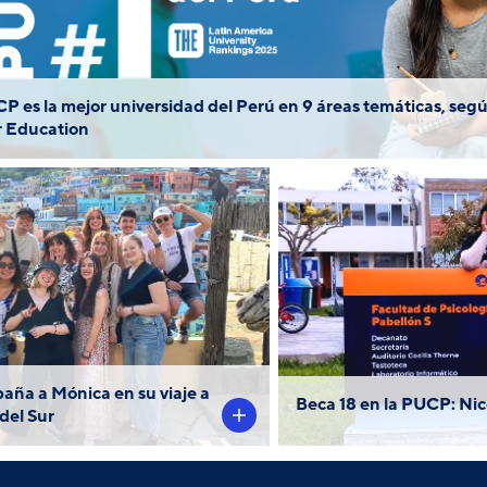
ara estar en el ranking en Derecho, Negocios y Economía,
sicas, Artes y Humanidades, y Psicología. Además, en las 
las que listamos, somos líderes nacionales en los indica
Enseñanza, Investigación de calidad (citaciones), Ingres
P es la mejor universidad del Perú en 9 áreas temáticas, seg
industria y Proyección Internacional
r Education
En la PUCP tendrás una
Nicole Pomalaza, 
ormación internacional en
de Psicología P
nuestros mas de 200
muestra cómo Be
rogramas de intercambio.
el inicio de su gr
profesion
ña a Mónica en su viaje a
Beca 18 en la PUCP: Ni
del Sur