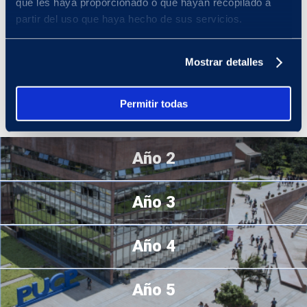
que les haya proporcionado o que hayan recopilado a
En tu primer año de Estudios Generales Ciencias
, podrás
partir del uso que haya hecho de sus servicios.
adaptarte a la vida universitaria fortaleciendo tu formación básica
general, tanto en el aspecto humano como científico, y tu
competencia de comunicación eficaz. Asimismo, podrás
Mostrar detalles
desenvolverte con responsabilidad e iniciativa en tu aprendizaje al
organizar tu tiempo, planificar tus actividades y emplear métodos
de estudios efectivos en función de tus objetivos y metas
Permitir todas
académicas, contando con la guía de tus docentes.
Año 2
Año 3
Año 4
Año 5