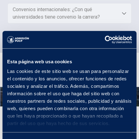
Convenios internacionales: ¿Con qué
universidades tiene convenio la carrera?
Plan de Estudios
Esta página web usa cookies
Las cookies de este sitio web se usan para personalizar
el contenido y los anuncios, ofrecer funciones de redes
sociales y analizar el tráfico. Además, compartimos
información sobre el uso que haga del sitio web con
Año 1
nuestros partners de redes sociales, publicidad y análisis
web, quienes pueden combinarla con otra información
que les haya proporcionado o que hayan recopilado a
Año 1
partir del uso que haya hecho de sus servicios.
Tu primer año lo llevarás en Estudios Generales Letras, donde
tendrás la oportunidad de explorar entre diferentes áreas de