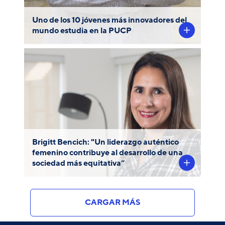
Uno de los 10 jóvenes más innovadores del
mundo estudia en la PUCP
La economista PUCP Brigitt Bencich
Aguilar estudió una Maestría en
Administración Pública y Desarrollo
Internacional en la Universidad de Harvard,
donde comprobó la sólida exigencia y base
académica recibida en nuestra
Universidad.
Brigitt Bencich: "Un liderazgo auténtico
femenino contribuye al desarrollo de una
sociedad más equitativa”
CARGAR MÁS