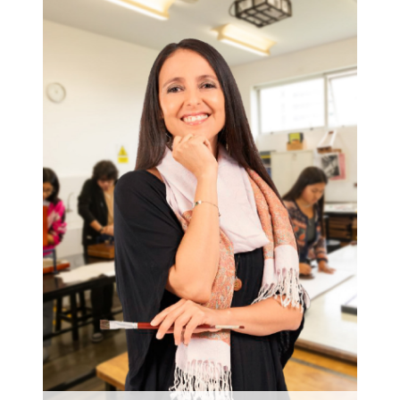
Nuestra egresada de Educación Artística,
Johanna Mojorovich, pedagoga y
terapeuta en el Espacio Artístico
ComuniArtes, nos cuenta que Educación
Artística es para ella: artes,
interdisciplinariedad y vínculo contigo
mismo y con el otro.