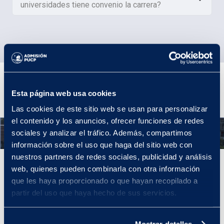
universidades tiene convenio la carrera?
Plan de estudios
Esta página web usa cookies
Las cookies de este sitio web se usan para personalizar
el contenido y los anuncios, ofrecer funciones de redes
Año 1
sociales y analizar el tráfico. Además, compartimos
información sobre el uso que haga del sitio web con
nuestros partners de redes sociales, publicidad y análisis
Año 1
web, quienes pueden combinarla con otra información
que les haya proporcionado o que hayan recopilado a
El primer año llevarás cursos que te brindarán los fundamentos
partir del uso que haya hecho de sus servicios.
del arte y potenciarán tus competencias en el área, como
Introducción al Arte y al Diseño, Dibujo, Creatividad y
Comunicación Visual.