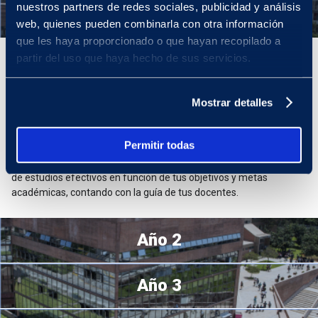
nuestros partners de redes sociales, publicidad y análisis
Año 1
web, quienes pueden combinarla con otra información
que les haya proporcionado o que hayan recopilado a
partir del uso que haya hecho de sus servicios.
Año 1
En tu primer año de Estudios Generales Ciencias
, podrás
Mostrar detalles
adaptarte a la vida universitaria fortaleciendo tu formación básica
general, tanto en el aspecto humano como científico, y tu
competencia de comunicación eficaz. Asimismo, podrás
Permitir todas
desenvolverte con responsabilidad e iniciativa en tu aprendizaje al
organizar tu tiempo, planificar tus actividades y emplear métodos
de estudios efectivos en función de tus objetivos y metas
académicas, contando con la guía de tus docentes.
Año 2
Año 3