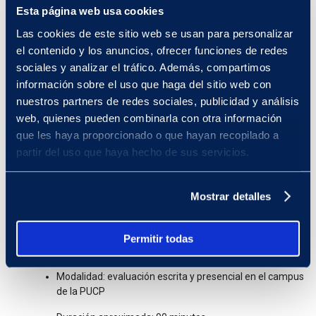
Educación y Gastronomía, Hotelería y Turismo, presentar
Esta página web usa cookies
constancia de excelencia académica:
quinto superior.
Las cookies de este sitio web se usan para personalizar
el contenido y los anuncios, ofrecer funciones de redes
•Los alumnos de los COAR no necesitan presentar una constancia
de alto rendimiento escolar.
sociales y analizar el tráfico. Además, compartimos
información sobre el uso que haga del sitio web con
nuestros partners de redes sociales, publicidad y análisis
Proceso
web, quienes pueden combinarla con otra información
Los estudiantes que cumplan con los requisitos señalados
que les haya proporcionado o que hayan recopilado a
anteriormente podrán participar en el concurso de las Becas
partir del uso que haya hecho de sus servicios.
Lucet inscribiéndose hasta el 9 de octubre. La inscripción no
tiene costo.
Mostrar detalles
Los postulantes pasarán por un proceso que determinará
quiénes serán beneficiados con las Becas Lucet. La
evaluación consistirá en:
Permitir todas
a) Evaluación de Potencial
Evaluación de aptitudes cognitivas para identificar el talento.
Modalidad: evaluación escrita y presencial en el campus
de la PUCP