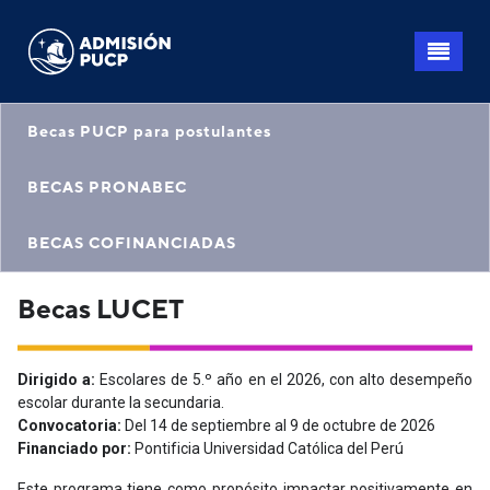
Pasar
al
contenido
principal
Becas PUCP para postulantes
BECAS PRONABEC
BECAS COFINANCIADAS
Becas LUCET
Dirigido a:
Escolares de 5.º año en el 2026, con alto desempeño
escolar durante la secundaria.
Convocatoria:
Del 14 de septiembre al 9 de octubre de 2026
Financiado por:
Pontificia Universidad Católica del Perú
Este programa tiene como propósito impactar positivamente en