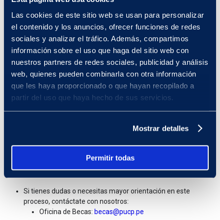
Requisitos
Las cookies de este sitio web se usan para personalizar
el contenido y los anuncios, ofrecer funciones de redes
Haber ocupado el primer puesto en el Ingreso Directo en los
sociales y analizar el tráfico. Además, compartimos
canales de Ciencias y Letras en siguientes ciclos académicos
de CEPREPUC:
información sobre el uso que haga del sitio web con
Ciclo Regular I, dirigido a no escolares.
nuestros partners de redes sociales, publicidad y análisis
web, quienes pueden combinarla con otra información
Ciclo Regular II, dirigido a no escolares.
que les haya proporcionado o que hayan recopilado a
Ciclo Escolar Quinto, dirigido a escolares.
partir del uso que haya hecho de sus servicios.
La designación del primer puesto del Ingreso Directo de los
canales de Ciencias y Letras se realiza en los meses de julio,
Mostrar detalles
noviembre y septiembre, cuando se rinde el examen final
para el Ingreso Directo a través de los ciclos regulares de
CEPREPUC.
Permitir todas
Más información
Si tienes dudas o necesitas mayor orientación en este
proceso, contáctate con nosotros:
Oficina de Becas:
becas@pucp.pe