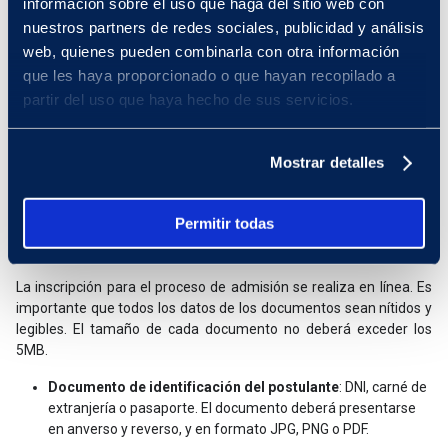
información sobre el uso que haga del sitio web con
tu Certificado Oficial de Estudios o Constancia de Logros de
nuestros partners de redes sociales, publicidad y análisis
Aprendizaje de 1° a 5° de Secundaria.
web, quienes pueden combinarla con otra información
que les haya proporcionado o que hayan recopilado a
partir del uso que haya hecho de sus servicios.
Derecho de Postulación
Admisión Colegio Público: S/ 400
Mostrar detalles
Admisión Colegio Privado:
S/ 550
Permitir todas
Documentos para la Inscripción
La inscripción para el proceso de admisión se realiza en línea. Es
importante que todos los datos de los documentos sean nítidos y
legibles. El tamaño de cada documento no deberá exceder los
5MB.
Documento de identificación del postulante
: DNI, carné de
extranjería o pasaporte. El documento deberá presentarse
en anverso y reverso, y en formato JPG, PNG o PDF.