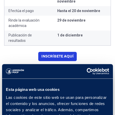
noviembre
Efectúa el pago
Hasta el 20 de noviembre
Rinde la evaluación
29 de noviembre
académica
Publicación de
1 de diciembre
resultados
INSCRÍBETE AQUÍ
Nota:
El postulante que logra su ingreso a la Universidad será
Esta página web usa cookies
considerado como preadmitido hasta que presente la
Las cookies de este sitio web se usan para personalizar
documentación que certifique su condición de egresado de
secundaria.
el contenido y los anuncios, ofrecer funciones de redes
sociales y analizar el tráfico. Además, compartimos
El postulante obtendrá la condición de admitido al presentar