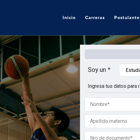
Inicio
Carreras
Postulante
Soy un
Ingresa tus datos para r
Nombre
del
postulante
Apellido
materno
del
No.
postulante