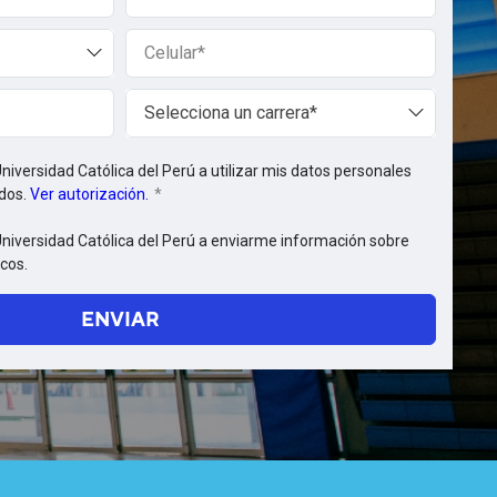
electrónico
del
Celular
postulante
del
postulante
Carrera
Selecciona un carrera*
1
Universidad Católica del Perú a utilizar mis datos personales
ados.
Ver autorización.
 Universidad Católica del Perú a enviarme información sobre
cos.