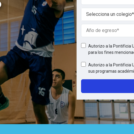
documento
del
Colegio
postulante
Selecciona un colegio*
Año
de
egreso
Autorizo a la Pontificia 
para los fines mencion
Autorizo a la Pontificia
sus programas académi