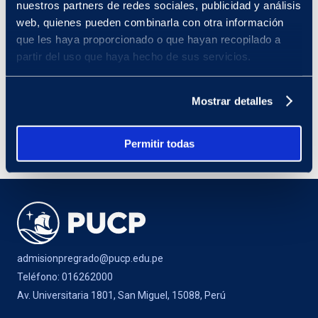
4. Revisa el horario en el que te inscribiste ya
nuestros partners de redes sociales, publicidad y análisis
que la actividad empieza puntual y durará 2
web, quienes pueden combinarla con otra información
horas.
que les haya proporcionado o que hayan recopilado a
partir del uso que haya hecho de sus servicios.
¿Estás listo(a)? ¡Te esperamos!
Mostrar detalles
INSCRÍBETE AQUÍ
Permitir todas
admisionpregrado@pucp.edu.pe
Teléfono: 016262000
Av. Universitaria 1801, San Miguel, 15088, Perú