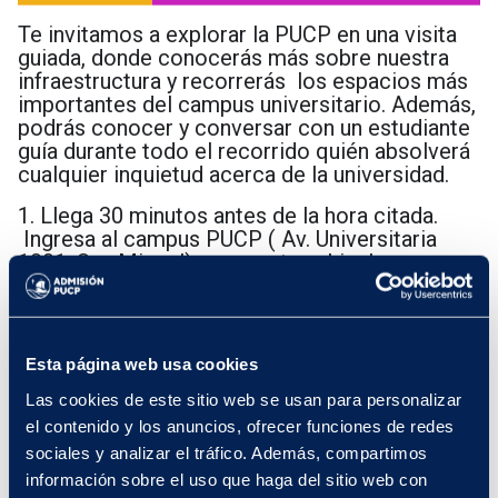
Te invitamos a explorar la PUCP en una visita
guiada, donde conocerás más sobre nuestra
infraestructura y recorrerás los espacios más
importantes del campus universitario. Además,
podrás conocer y conversar con un estudiante
guía durante todo el recorrido quién absolverá
cualquier inquietud acerca de la universidad.
1. Llega 30 minutos antes de la hora citada.
Ingresa al campus PUCP ( Av. Universitaria
1801, San Miguel) por puerta vehicular
principal o puerta peatonal principal.
2. El personal de seguridad te pedirá
identificarte con tu DNI. Solo las personas que
Esta página web usa cookies
se encuentren registradas en el evento podrán
ingresar.
Las cookies de este sitio web se usan para personalizar
el contenido y los anuncios, ofrecer funciones de redes
3. El punto de encuentro es la Explanada del
sociales y analizar el tráfico. Además, compartimos
pabellón Mac Gregor.
información sobre el uso que haga del sitio web con