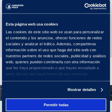
¿Cuál es el campo laboral?
Convenios internacionales: ¿Con qué
Esta página web usa cookies
universidades tiene convenio la carrera?
Las cookies de este sitio web se usan para personalizar
el contenido y los anuncios, ofrecer funciones de redes
sociales y analizar el tráfico. Además, compartimos
información sobre el uso que haga del sitio web con
nuestros partners de redes sociales, publicidad y análisis
web, quienes pueden combinarla con otra información
Plan de estudios
que les haya proporcionado o que hayan recopilado a
partir del uso que haya hecho de sus servicios.
Mostrar detalles
Año 1
Permitir todas
Año 1