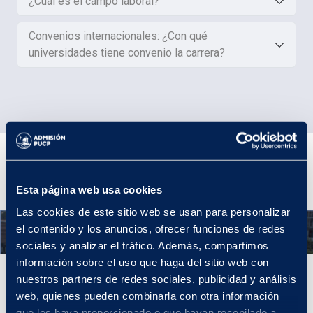
¿Cuál es el campo laboral?
Convenios internacionales: ¿Con qué
universidades tiene convenio la carrera?
Plan de estudios
Esta página web usa cookies
Las cookies de este sitio web se usan para personalizar
Año 1
el contenido y los anuncios, ofrecer funciones de redes
sociales y analizar el tráfico. Además, compartimos
información sobre el uso que haga del sitio web con
Año 1
nuestros partners de redes sociales, publicidad y análisis
web, quienes pueden combinarla con otra información
Los Estudios Generales son la mejor introducción a la experiencia
que les haya proporcionado o que hayan recopilado a