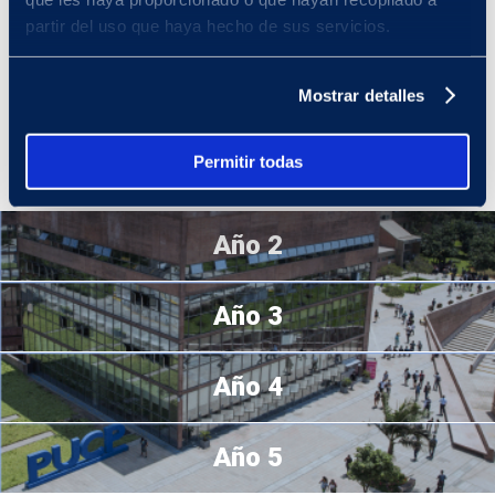
universitaria y el punto de partida de nuestro modelo de
partir del uso que haya hecho de sus servicios.
formación integral. En estos primeros ciclos se concentran cursos
y actividades que te llevarán a ampliar tu comprensión del mundo
y del entorno. En tu primer ciclo, llevarás un grupo de cursos
Mostrar detalles
definidos por la Universidad. A partir de los ciclos siguientes,
podrás elegir a qué cursos matricularte. Tienes más de 100
cursos a tu disposición.
¡Es un mundo de diversos
Permitir todas
conocimientos al que puedes acceder según tus intereses!
Año 2
Año 3
Año 4
Año 5