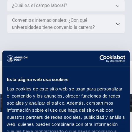
¿Cuál es el campo laboral?
Convenios internacionales: ¿Con qué
universidades tiene convenio la carrera?
Plan de estudios
Esta página web usa cookies
Las cookies de este sitio web se usan para personalizar
el contenido y los anuncios, ofrecer funciones de redes
Año 1
sociales y analizar el tráfico. Además, compartimos
información sobre el uso que haga del sitio web con
nuestros partners de redes sociales, publicidad y análisis
Año 1
web, quienes pueden combinarla con otra información
que les haya proporcionado o que hayan recopilado a