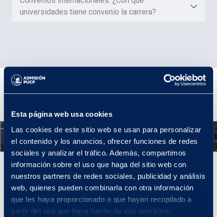
Convenios internacionales: ¿Con qué
universidades tiene convenio la carrera?
Plan de estudios
Esta página web usa cookies
Las cookies de este sitio web se usan para personalizar
Año 1
el contenido y los anuncios, ofrecer funciones de redes
sociales y analizar el tráfico. Además, compartimos
información sobre el uso que haga del sitio web con
Año 1
nuestros partners de redes sociales, publicidad y análisis
En tu primer año de Estudios Generales Ciencias
, podrás
web, quienes pueden combinarla con otra información
adaptarte a la vida universitaria fortaleciendo tu formación básica
que les haya proporcionado o que hayan recopilado a
general, tanto en el aspecto humano como científico, y tu
partir del uso que haya hecho de sus servicios.
competencia de comunicación eficaz. Asimismo, podrás