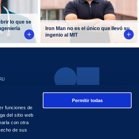
a cargo del
otro nivel. Él fue uno de los
ntreras.
18 jóvenes seleccionados
brir lo que se
para llevar un curso en el MIT.
ngeniería
Iron Man no es el único que llevó su
ingenio al MIT
RU
Permitir todas
er funciones de
ga del sitio web
arla con otra
 hecho de sus