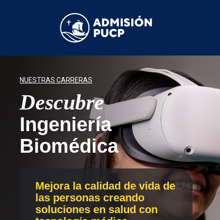
Pasar
al
contenido
principal
NUESTRAS CARRERAS
Descubre
Ingeniería
Biomédica
Mejora la calidad de vida de
las personas creando
soluciones en salud con