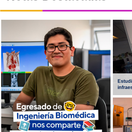
S
PU
Conoce a Esteban Aviles, egresado
de Ingeniería Biomédica, quien nos
Estud
infrae
cuenta un poco sobre su
experiencia como ex alumno
destacado de la carrera y los
proyectos a futuro que tiene
Jo
pensado realizar.
P