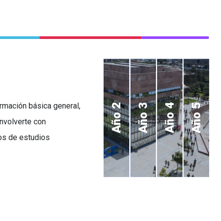
formación básica general,
Año 2
Año 3
Año 4
Año 5
nvolverte con
dos de estudios