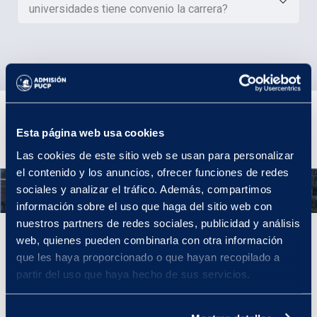
universidades tiene convenio la carrera?
Plan de Estudios
Esta página web usa cookies
Las cookies de este sitio web se usan para personalizar
el contenido y los anuncios, ofrecer funciones de redes
Año 1
sociales y analizar el tráfico. Además, compartimos
información sobre el uso que haga del sitio web con
nuestros partners de redes sociales, publicidad y análisis
Año 1
web, quienes pueden combinarla con otra información
que les haya proporcionado o que hayan recopilado a
En tu primer año conocerás más sobre las operaciones hoteleras,
partir del uso que haya hecho de sus servicios.
la gestión del patrimonio cultural y natural y los fundamentos de
la gestión de organizaciones. Además, complementarás tu
formación con cursos de ciencias y letras.