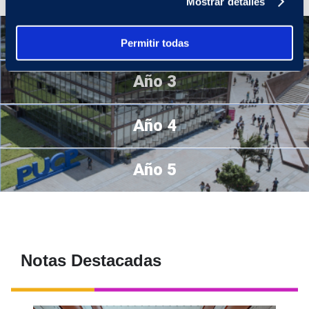
Mostrar detalles
Año 2
Permitir todas
Año 3
Año 4
Año 5
Notas Destacadas