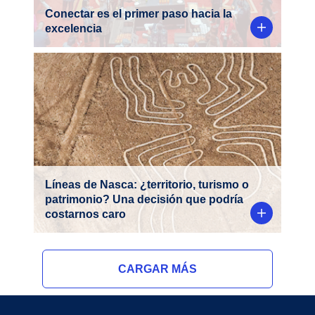
Conectar es el primer paso hacia la
excelencia
El gobierno, a través del Ministerio de
ha decidido reducir en 42% la
Cultura,
extensión de la Reserva Arqueológica de
, pasando
las Líneas y Geoglifos de Nasca
de 5,633.47 km² a aproximadamente 3,200
km².
Líneas de Nasca: ¿territorio, turismo o
patrimonio? Una decisión que podría
costarnos caro
CARGAR MÁS