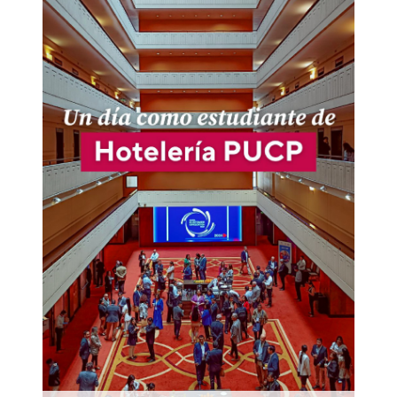
Durante su visita al Sheraton Lima,
nuestros estudiantes de Hotelería PUCP
descubrieron que la clave para ofrecer una
gran experiencia es construir primero un
equipo sólido. Inspirados por la charla del
Gerente General y guiados por expertos,
entendieron que la hospitalidad comienza
desde adentro.