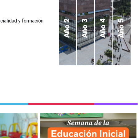
ecialidad y formación
Año 2
Año 3
Año 4
Año 5
cas, según
Entre charlas y dinámicas,