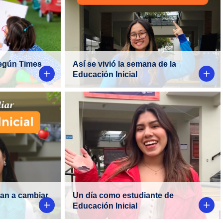
king
el
celebramos la labor de
eniería
quienes acompañan los
ducación
primeros pasos del
aprendizaje. Una carrera que
forma con amor,
según Times
Así se vivió la semana de la
compromiso y mirada al
Educación Inicial
futuro.
s comparte
¡Acompaña a Xiomara Cortijo
a como
en un día como estudiante
ducación
de Educación Inicial en la
 cómo el
Facultad de Educación.
al de los
e para
van a cambiar
Un día como estudiante de
sociedad
Educación Inicial