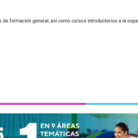
as de formación general, así como cursos introductorios a la esp
 PUCP es la mejor universidad del Perú en 9 áreas temáti