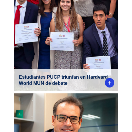
Estudiantes PUCP destacaron en la
competencia de debate internacional
Harvard World Model United Nations.
Estudiantes PUCP triunfan en Hardvard
World MUN de debate
Desde hace más de 20 años, Gonzalo
Quijandría, egresado de Derecho PUCP,
trabaja desarrollando proyectos mineros
en todo el país.