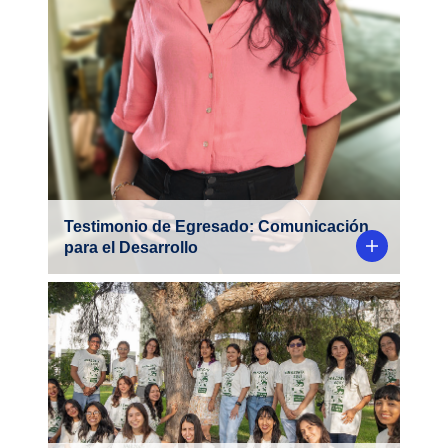
fue su paso por la PUCP y qué la motivó a
elegir esta carrera que hoy le permite
generar un impacto positivo desde su
trabajo.
Testimonio de Egresado: Comunicación
para el Desarrollo
Con más de 50 colaboradores de distintas
Amazonía Aquí nació en la
carreras,
cambiar la
con un propósito claro:
PUCP
forma en que se comunica sobre la
.
selva, y acercarla a todos y todas