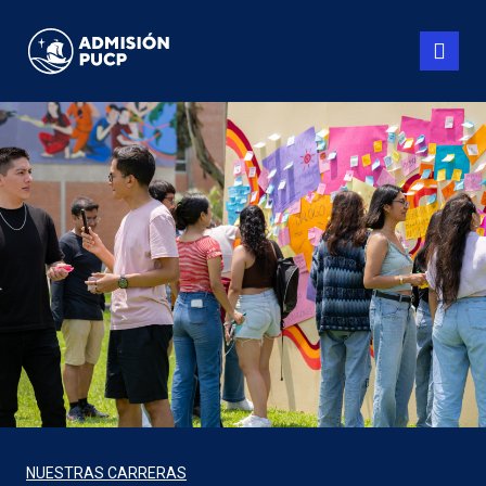
Pasar
al
contenido
principal
NUESTRAS CARRERAS