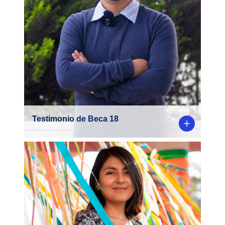
Ciencia Política y Gobierno, nos cuenta
cómo Beca 18 le abrió las puertas para
estudiar en la PUCP.
Testimonio de Beca 18
Madai Urteaga, egresada de nuestra
carrera de Ciencia Política y Gobierno ,
completó con éxito el Doctorado en
Ciencias Políticas de Harvard.