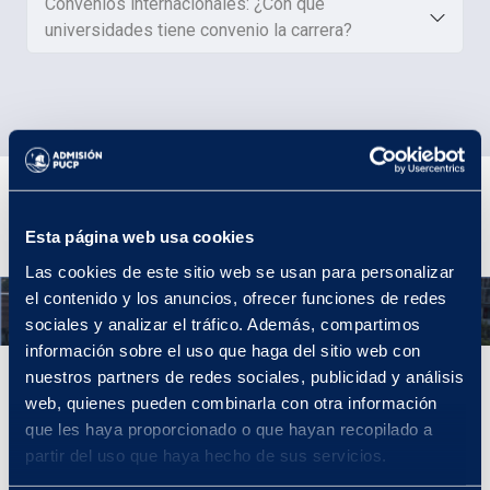
Convenios internacionales: ¿Con qué
universidades tiene convenio la carrera?
Plan de Estudios
Esta página web usa cookies
Las cookies de este sitio web se usan para personalizar
el contenido y los anuncios, ofrecer funciones de redes
Año 1
sociales y analizar el tráfico. Además, compartimos
información sobre el uso que haga del sitio web con
nuestros partners de redes sociales, publicidad y análisis
Año 1
web, quienes pueden combinarla con otra información
En el primer año llevarás cursos de Formación General que
que les haya proporcionado o que hayan recopilado a
constituyen el bloque introductorio de la carrera, como dibujo y
partir del uso que haya hecho de sus servicios.
representación.