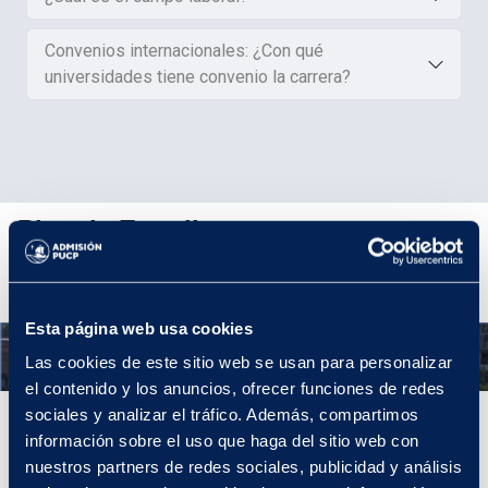
Convenios internacionales: ¿Con qué
universidades tiene convenio la carrera?
Plan de Estudios
Esta página web usa cookies
Año 1
Las cookies de este sitio web se usan para personalizar
el contenido y los anuncios, ofrecer funciones de redes
sociales y analizar el tráfico. Además, compartimos
Año 1
información sobre el uso que haga del sitio web con
nuestros partners de redes sociales, publicidad y análisis
Los Estudios Generales son la mejor introducción a la experiencia