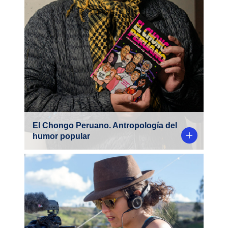
lo que hace nuestro docente y antropólogo
Alex Huerta-Mercado en «El Chongo
Peruano. Antropología del humor popular»,
libro en el cual analiza algunos de los
principales productos cómicos del país.
El Chongo Peruano. Antropología del
humor popular
Ximena Málaga, la antropóloga y magíster
en Historia PUCP, ha desarrollado una
carrera como cineasta documental. Su
mirada humanista le ha permitido explorar
temas como identidad, legado, comunidad