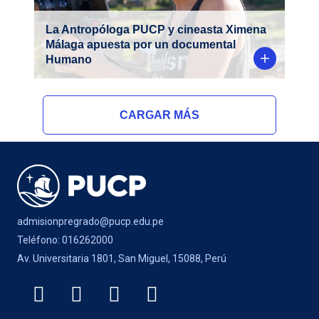
y familia en un trabajo documental
internacional y, ahora, se prepara para
La Antropóloga PUCP y cineasta Ximena
realizar su primer largometraje.
Málaga apuesta por un documental
Humano
CARGAR MÁS
admisionpregrado@pucp.edu.pe
Teléfono: 016262000
Av. Universitaria 1801, San Miguel, 15088, Perú