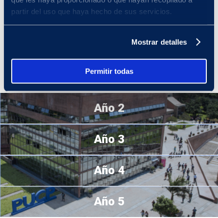
En tu primer año de Estudios Generales Ciencias
, podrás
partir del uso que haya hecho de sus servicios.
adaptarte a la vida universitaria fortaleciendo tu formación básica
general, tanto en el aspecto humano como científico, y tu
competencia de comunicación eficaz. Asimismo, podrás
Mostrar detalles
desenvolverte con responsabilidad e iniciativa en tu aprendizaje al
organizar tu tiempo, planificar tus actividades y emplear métodos
de estudios efectivos en función de tus objetivos y metas
Permitir todas
académicas, contando con la guía de tus docentes.
Año 2
Año 3
Año 4
Año 5