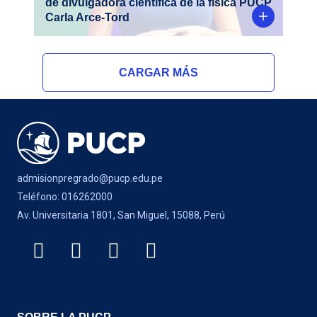
de divulgadora científica de la física PUCP
Carla Arce-Tord
CARGAR MÁS
admisionpregrado@pucp.edu.pe
Teléfono: 016262000
Av. Universitaria 1801, San Miguel, 15088, Perú