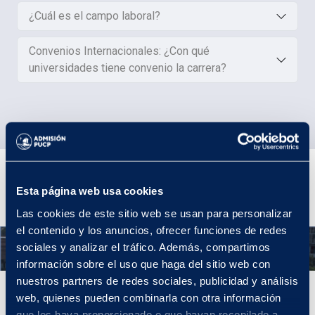
¿Cuál es el campo laboral?
Convenios Internacionales: ¿Con qué
universidades tiene convenio la carrera?
Plan de Estudios
Esta página web usa cookies
Las cookies de este sitio web se usan para personalizar
el contenido y los anuncios, ofrecer funciones de redes
Año 1
sociales y analizar el tráfico. Además, compartimos
información sobre el uso que haga del sitio web con
nuestros partners de redes sociales, publicidad y análisis
Año 1
web, quienes pueden combinarla con otra información
que les haya proporcionado o que hayan recopilado a