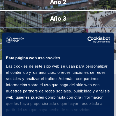
Año 2
Año 3
Año 4
Año 5
Esta página web usa cookies
Las cookies de este sitio web se usan para personalizar
MÁS INFORMACIÓN
el contenido y los anuncios, ofrecer funciones de redes
sociales y analizar el tráfico. Además, compartimos
Conoce más de Turismo
información sobre el uso que haga del sitio web con
nuestros partners de redes sociales, publicidad y análisis
web, quienes pueden combinarla con otra información
que les haya proporcionado o que hayan recopilado a
partir del uso que haya hecho de sus servicios.
¿Qué aprenderás en la carrera de Turismo en la