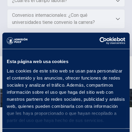
¿Cuál es el campo laboral?
Convenios internacionales: ¿Con qué
universidades tiene convenio la carrera?
Esta página web usa cookies
Plan de estudios
Las cookies de este sitio web se usan para personalizar
el contenido y los anuncios, ofrecer funciones de redes
sociales y analizar el tráfico. Además, compartimos
información sobre el uso que haga del sitio web con
Año 1
nuestros partners de redes sociales, publicidad y análisis
web, quienes pueden combinarla con otra información
que les haya proporcionado o que hayan recopilado a
Año 1
partir del uso que haya hecho de sus servicios.
En tu primer año llevarás cursos de actuación y entrenamiento