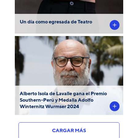
Un día como egresada de Teatro
El Jurado del Premio ha decido reconocer
al dramaturgo peruano y profesor del
Departamento de Artes Escénicas PUCP
Alberto Isola de Lavalle con el Premio
Southern-Perú y Medalla Adolfo Winternitz
Wurmser 2024.
Alberto Isola de Lavalle gana el Premio
Southern-Perú y Medalla Adolfo
Winternitz Wurmser 2024
CARGAR MÁS