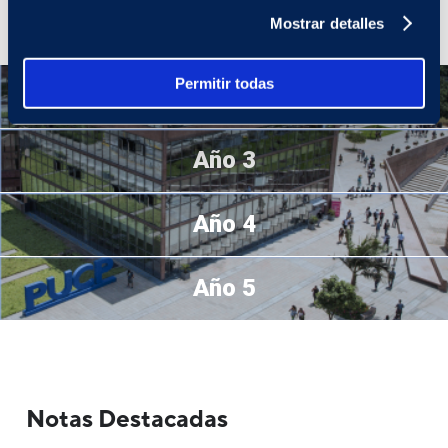
vocal y corporal, así como otras asignaturas que complementarán
Mostrar detalles
tu formación integral.
Permitir todas
Año 2
Año 3
Año 4
Año 5
Notas Destacadas