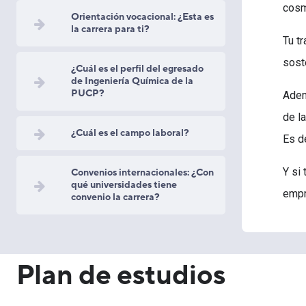
cosm
Orientación vocacional: ¿Esta es
la carrera para ti?
Tu t
sost
¿Cuál es el perfil del egresado
de Ingeniería Química de la
PUCP?
Adem
de l
¿Cuál es el campo laboral?
Es d
Y si 
Convenios internacionales: ¿Con
qué universidades tiene
empr
convenio la carrera?
Plan de estudios