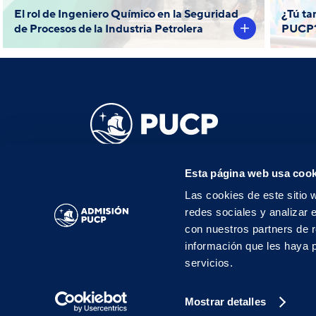
d
El rol de Ingeniero Químico en la Seguridad
¿Tú ta
de Procesos de la Industria Petrolera
PUCP
r
d
admisionpregrado@pucp.edu.pe
Esta página web usa cook
Teléfono: 016262000
Las cookies de este sitio 
Av. Universitaria 1801, San Miguel, 15088, Perú
redes sociales y analizar 
con nuestros partners de r
información que les haya 
servicios.
©
Mostrar detalles