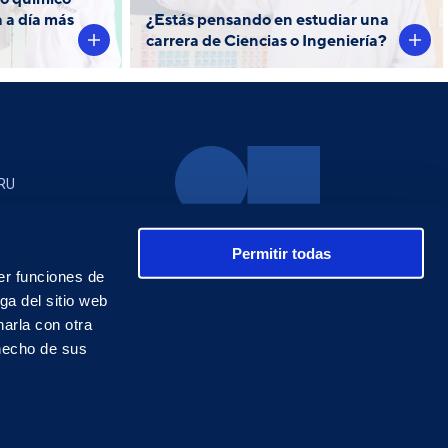
 a día más
¿Estás pensando en estudiar una
carrera de Ciencias o Ingeniería?
RU
Permitir todas
er funciones de
ga del sitio web
arla con otra
 hecho de sus
Contá
os