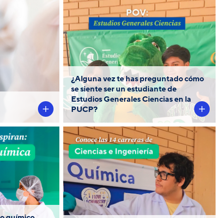
torio,
Deja de preguntarte, mira el
 productos
video y descubre cómo el
más.
team verde marca la
diferencia.
¿Alguna vez te has preguntado cómo
se siente ser un estudiante de
Estudios Generales Ciencias en la
PUCP?
inan los
Conoce de cerca cada una
 de esta
de nuestras carreras
ra en la
relacionadas y encuentra la
especialidad que va contigo.
ro químico