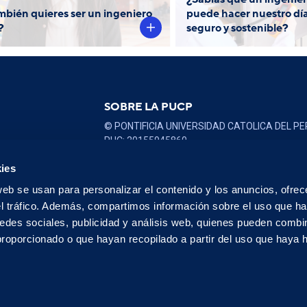
e los Estudios Generales
mbién quieres ser un ingeniero
puede hacer nuestro día
Ciencias, aprenderás a
?
seguro y sostenible?
econocer problemáticas y
iversas metodologías de
investigación.
SOBRE LA PUCP
© PONTIFICIA UNIVERSIDAD CATOLICA DEL PE
RUC: 20155945860
Políticas de Privacidad >
ies
web se usan para personalizar el contenido y los anuncios, ofrec
el tráfico. Además, compartimos información sobre el uso que ha
Libro de
reclamaciones
edes sociales, publicidad y análisis web, quienes pueden combin
proporcionado o que hayan recopilado a partir del uso que haya
 Pontificia Universidad Católica del Perú | Todos los derechos reservad