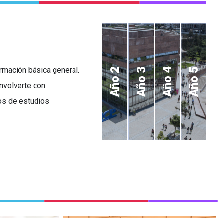
formación básica general,
Año 2
Año 3
Año 4
Año 5
nvolverte con
dos de estudios