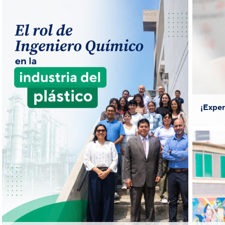
ap
El día lunes 6 de abril se realizó una
charla dirigida a los estudiantes de la
primera promoción de Ingeniería
Química en la Facultad de Ciencias e
¡Exper
Magister
Ingeniería a cargo del
destacado
Gustavo Carreño,
especialista en la industria del
plástico, quien compartió su
En
experiencia y conocimientos sobre
"El rol de Ingeniero Químico en la
industria del plástico".
e
Qu