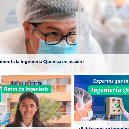
Nuestros futuros ingenieros vivieron un día en el labora
licando procesos industriales clave para la creación de
como manjar blanco, néctar, extractos vegetales y 
imenta la Ingeniería Química en acción!
 el curso introductorio de
Conoce lo que op
Retos de Ingeniería
expertos acerca
(únicamente para
innovadora carre
studiantes de Ingeniería
PUCP.
ímica) que llevarás dentro
¿Sabías que un ingenie