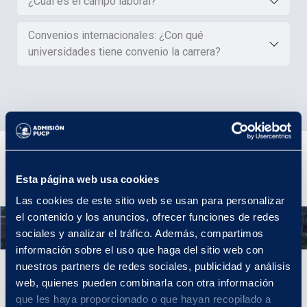
¿Cuál es el campo laboral?
Convenios internacionales: ¿Con qué
universidades tiene convenio la carrera?
Plan de estudios
Esta página web usa cookies
Las cookies de este sitio web se usan para personalizar
el contenido y los anuncios, ofrecer funciones de redes
Año 1
sociales y analizar el tráfico. Además, compartimos
información sobre el uso que haga del sitio web con
nuestros partners de redes sociales, publicidad y análisis
Año 1
web, quienes pueden combinarla con otra información
En tu primer año de Estudios Generales Ciencias
, podrás
que les haya proporcionado o que hayan recopilado a