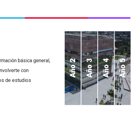
formación básica general,
Año 2
Año 3
Año 4
Año 5
nvolverte con
dos de estudios