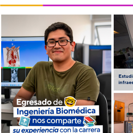
S
PU
Conoce a Esteban Aviles, egresado
de Ingeniería Biomédica, quien nos
Estudi
infrae
cuenta un poco sobre su
experiencia como ex alumno
destacado de la carrera y los
proyectos a futuro que tiene
Jo
pensado realizar.
P