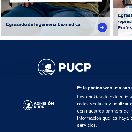
p
Egresa
20
repres
Egresado de Ingeniería Biomédica
Profes
admisionpregrado@pucp.edu.pe
Esta página web usa cook
Teléfono: 016262000
Las cookies de este sitio 
Av. Universitaria 1801, San Miguel, 15088, Perú
redes sociales y analizar 
con nuestros partners de r
información que les haya 
servicios.