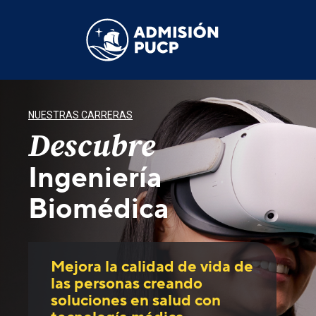
Pasar
al
contenido
principal
NUESTRAS CARRERAS
Descubre
Ingeniería
Biomédica
Mejora la calidad de vida de
las personas creando
soluciones en salud con