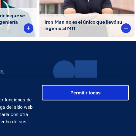
a cargo del
otro nivel. Él fue uno de los
ntreras.
18 jóvenes seleccionados
ir lo que se
para llevar un curso en el MIT.
ngeniería
Iron Man no es el único que llevó su
ingenio al MIT
RU
Permitir todas
er funciones de
ga del sitio web
arla con otra
 hecho de sus