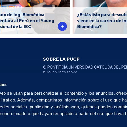
uesto en el Programa de
curricular y estará 
Jóvenes Profesionales
Dr. Guillermo Co
do de Ing. Biomédica
¿Estás listo para descubr
23-2024 organizado por el
entará al Perú en el Young
viene en la carrera de I
INACAL.
sional de la IEC
Biomédica?
SOBRE LA PUCP
© PONTIFICIA UNIVERSIDAD CATOLICA DEL PE
RUC: 20155945860
Políticas de Privacidad >
ies
web se usan para personalizar el contenido y los anuncios, ofrec
el tráfico. Además, compartimos información sobre el uso que ha
Libro de
reclamaciones
edes sociales, publicidad y análisis web, quienes pueden combin
proporcionado o que hayan recopilado a partir del uso que haya