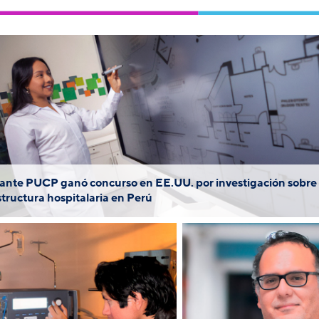
e trata de Ana Cristina Aldana, estudiante de Ingeniería 
CP, quien elaboró un estudio sobre la situación de los ho
el Perú.
ante PUCP ganó concurso en EE.UU. por investigación sobre
structura hospitalaria en Perú
sé Félix Rosales, egresado
La Anatomía es u
de Ingeniería Biomédica
nuevos curso
UCP-UPCH, ganó el primer
tendremos en es