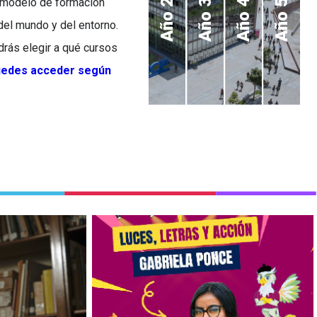
ro modelo de formación
Año 2
Año 3
Año 4
Año 5
del mundo y del entorno.
odrás elegir a qué cursos
puedes acceder según
PUCP fue
Conoce a Gabriela Ponce,
lsará la
estudiante de Historia de
ón de la
nuestra Facultad y
Nación.
beneficiaria del programa de