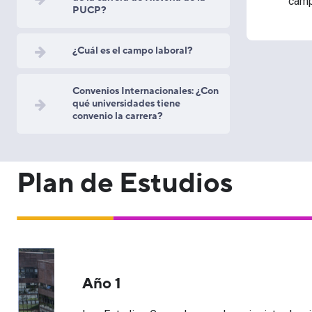
camp
PUCP?
¿Cuál es el campo laboral?
Convenios Internacionales: ¿Con
qué universidades tiene
convenio la carrera?
Plan de Estudios
Año 1