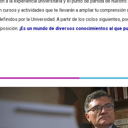
n a la experiencia universitaria y el punto de partida de nuest
n cursos y actividades que te llevarán a ampliar tu comprensión 
definidos por la Universidad. A partir de los ciclos siguientes, p
sposición.
¡Es un mundo de diversos conocimientos al que 
l profesor principal del Departamento de Humanidades 
elegido para liderar la institución centenaria, donde impu
, reforzará su rol asesor del
Revista Histórica
digitalizaci
Estado y denunciará la crisis del Archivo General de la 