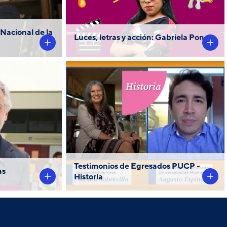
becas PUCP "Fe y Alegría". Su
pasión por la historia y la
 Nacional de la
Luces, letras y acción: Gabriela Ponce
danza la ha llevado a recorrer
el Perú, promoviendo la
riqueza cultural de nuestras
regiones.
. 𝐗𝐚𝐯𝐢𝐞𝐫
Nuestros egresados, Natalia
iona sobre la
Sobrevilla y Augusto
storia y el
Espinoza nos cuentan cómo
 de esta
es estudiar Historia en la
amental.
PUCP.
Testimonios de Egresados PUCP -
as
Historia