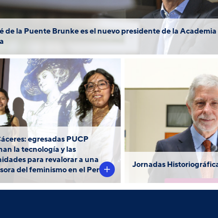
sé de la Puente Brunke es el nuevo presidente de la Academia
ia
l mensaje de una pionera
En esta ocasión, el 𝐃𝐫
l feminismo en el Perú del
𝐆𝐢𝐥 𝐏𝐮𝐣𝐨𝐥 reflex
siglo XIX es traído al
importancia de la hi
presente gracias a un
poder adaptativo
Cáceres: egresadas PUCP
buscador accesible que
disciplina fund
an la tecnología y las
sde el
difundirá su obra.
dades para revalorar a una
Jornadas Historiográfic
boratorio de Humanidades
sora del feminismo en el Perú
igitales (HLAB), nuestras
egresadas, siguen
sarrollando este proyecto