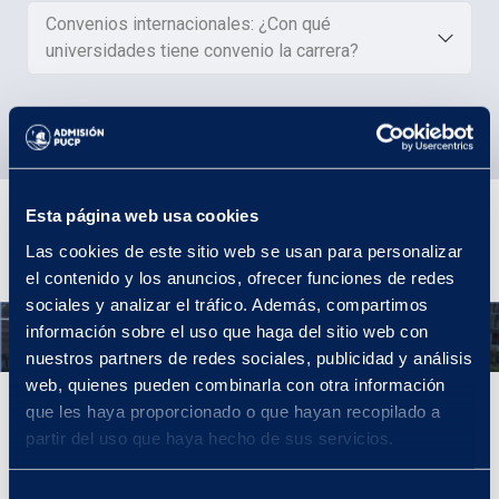
Convenios internacionales: ¿Con qué
universidades tiene convenio la carrera?
Plan de estudios
Esta página web usa cookies
Las cookies de este sitio web se usan para personalizar
el contenido y los anuncios, ofrecer funciones de redes
sociales y analizar el tráfico. Además, compartimos
Año 1
información sobre el uso que haga del sitio web con
nuestros partners de redes sociales, publicidad y análisis
web, quienes pueden combinarla con otra información
Año 1
que les haya proporcionado o que hayan recopilado a
partir del uso que haya hecho de sus servicios.
En tu primer año llevarás cursos introductorios que sentarán las
bases para tu formación artística general. Por ejemplo, sobre
procesos artísticos y dibujo.