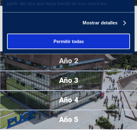
partir del uso que haya hecho de sus servicios.
Año 1
Mostrar detalles
El primer año de la carrera contiene asignaturas de formación
general que te ayudarán a construir una mirada crítica y reflexiva
sobre la educación.
Permitir todas
Año 2
Año 3
Año 4
Año 5