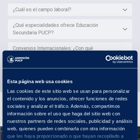
¿Cuál es el campo laboral?
¿Qué especialidades ofrece Educación
Secundaria PUCP?
Convenios Internacionales: ¿Con qué
universidades tiene convenio la carrera?
Esta página web usa cookies
Las cookies de este sitio web se usan para personalizar
Plan de Estudios
el contenido y los anuncios, ofrecer funciones de redes
sociales y analizar el tráfico. Además, compartimos
información sobre el uso que haga del sitio web con
nuestros partners de redes sociales, publicidad y análisis
web, quienes pueden combinarla con otra información
Año 1
que les haya proporcionado o que hayan recopilado a