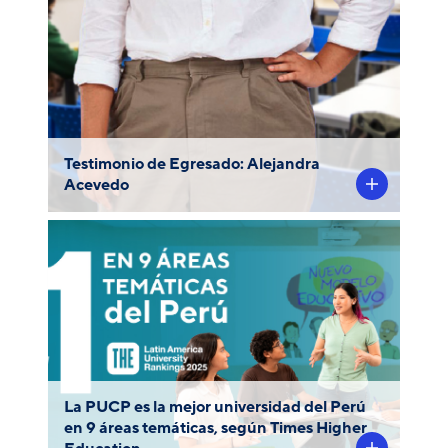
International College.
Testimonio de Egresado: Alejandra
Acevedo
La PUCP es la mejor universidad del Perú
By
ranking
en 9 áreas temáticas, según el
Subject 2025, de Times Higher Education
Ciencias
,
Derecho
,
Ingeniería
(THE):
,
Negocios y Economía
,
Sociales
Artes y
,
Ciencias Físicas
,
Educación
Ciencias de la
,
Humanidades
La PUCP es la mejor universidad del Perú
.
Psicología
, y
Computación
en 9 áreas temáticas, según Times Higher