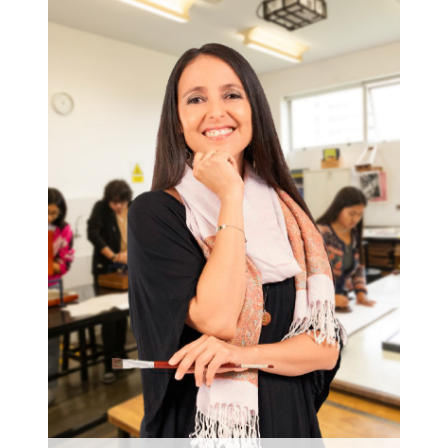
Nuestra egresada de Educación Artística,
Johanna Mojorovich, pedagoga y
terapeuta en el Espacio Artístico
ComuniArtes, nos cuenta que Educación
Artística es para ella: artes,
interdisciplinariedad y vínculo contigo
mismo y con el otro.