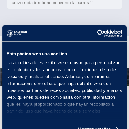
universidades tiene convenio la carrera?
Plan de estudios
Esta página web usa cookies
Las cookies de este sitio web se usan para personalizar
el contenido y los anuncios, ofrecer funciones de redes
Año 1
sociales y analizar el tráfico. Además, compartimos
información sobre el uso que haga del sitio web con
nuestros partners de redes sociales, publicidad y análisis
Año 1
web, quienes pueden combinarla con otra información
que les haya proporcionado o que hayan recopilado a
El primer año llevarás cursos que te brindarán los fundamentos
partir del uso que haya hecho de sus servicios.
del arte y potenciarán tus competencias en el área, como
Introducción al Arte y al Diseño, Dibujo, Creatividad y
Comunicación Visual.