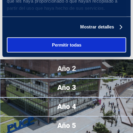
que les haya proporcionado o que hayan recopilado a
universitaria y el punto de partida de nuestro modelo de
partir del uso que haya hecho de sus servicios.
formación integral. En estos primeros ciclos se concentran cursos
y actividades que te llevarán a ampliar tu comprensión del mundo
y del entorno. En tu primer ciclo, llevarás un grupo de cursos
Mostrar detalles
definidos por la Universidad. A partir de los ciclos siguientes,
podrás elegir a qué cursos matricularte. Tienes más de 100
cursos a tu disposición.
¡Es un mundo de diversos
Permitir todas
conocimientos al que puedes acceder según tus intereses!
Año 2
Año 3
Año 4
Año 5