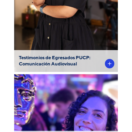
sobre la carrera.
Testimonios de Egresados PUCP:
Comunicación Audiovisual
Nuestra egresada de la Facultad de
Ciencias y Artes de la Comunicación
obtuvo recientemente un Bafta, conocido
como el “Óscar británico”, por su
participación como colorista en el
.
Jellyfish and Lobster
cortometraje